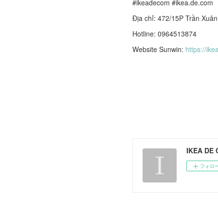
#ikeadecom #ikea.de.com
Địa chỉ: 472/15P Trần Xuâ
Hotline: 0964513874
Website Sunwin:
https://ik
IKEA DE
フォロ