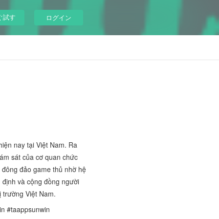
ぐ試す
ログイン
hiện nay tại Việt Nam. Ra
giám sát của cơ quan chức
út đông đảo game thủ nhờ hệ
n định và cộng đồng người
ị trường Việt Nam.
in #taappsunwin