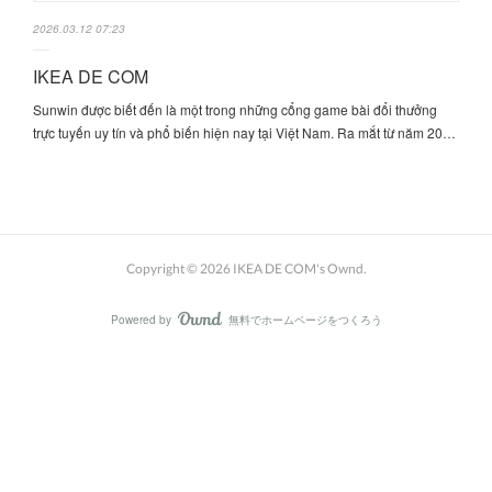
2026.03.12 07:23
IKEA DE COM
Sunwin được biết đến là một trong những cổng game bài đổi thưởng
trực tuyến uy tín và phổ biến hiện nay tại Việt Nam. Ra mắt từ năm 20…
Copyright ©
2026
IKEA DE COM's Ownd
.
Powered by
無料でホームページをつくろう
AmebaOwnd
フォロー